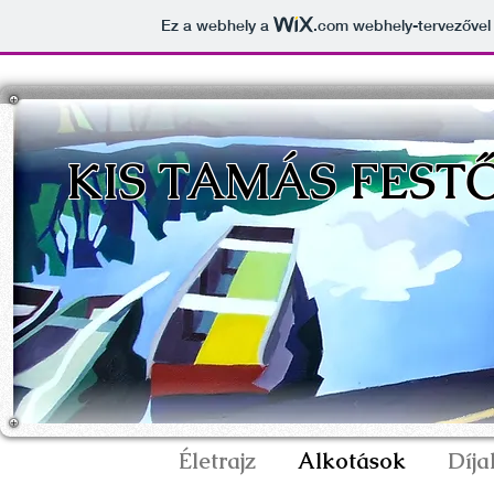
Ez a webhely a
.com
webhely-tervezővel 
KIS TAMÁS FES
Életrajz
Alkotások
Díja